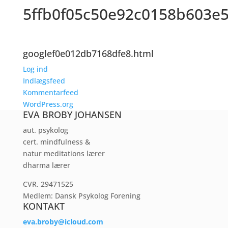
5ffb0f05c50e92c0158b603e
googlef0e012db7168dfe8.html
Log ind
Indlægsfeed
Kommentarfeed
WordPress.org
EVA BROBY JOHANSEN
aut. psykolog
cert. mindfulness &
natur meditations lærer
dharma lærer
CVR. 29471525
Medlem: Dansk Psykolog Forening
KONTAKT
eva.broby@icloud.com