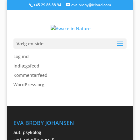
+45 29 86 88 94
eva.broby@icloud.com
IMG_1954
Vælg en side
googlef0e012db7168dfe8.html
Log ind
Indlægsfeed
Kommentarfeed
WordPress.org
EVA BROBY JOHANSEN
aut. psykolog
cert. mindfulness &