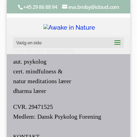
+45 29 86 88 94
eva.broby@icloud.com
Vælg en side
EVA BROBY JOHANSEN
aut. psykolog
cert. mindfulness &
natur meditations lærer
dharma lærer
CVR. 29471525
Medlem: Dansk Psykolog Forening
KONTAKT