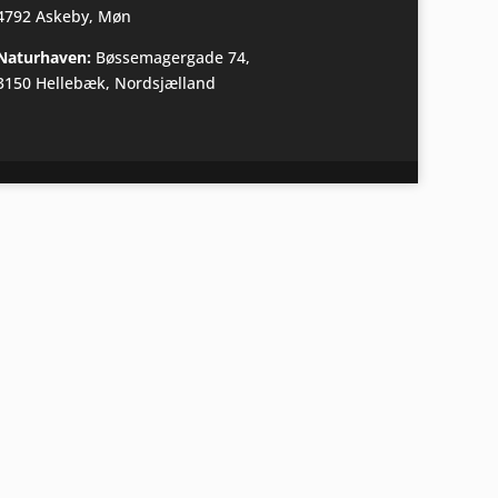
4792 Askeby, Møn
Naturhaven
:
Bøssemagergade 74,
3150 Hellebæk, Nordsjælland