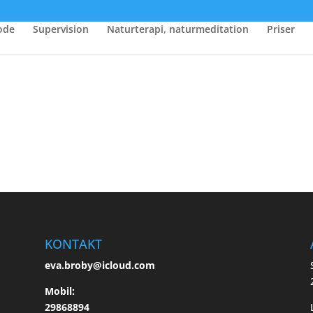
ode
Supervision
Naturterapi, naturmeditation
Priser
KONTAKT
eva.broby@icloud.com
Mobil:
29868894