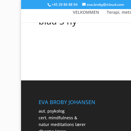
+45 29 86 88 94
eva.broby@icloud.com
VELKOMMEN
Terapi, met
blad 3 ny
EVA BROBY JOHANSEN
aut. psykolog
cert. mindfulness &
natur meditations lærer