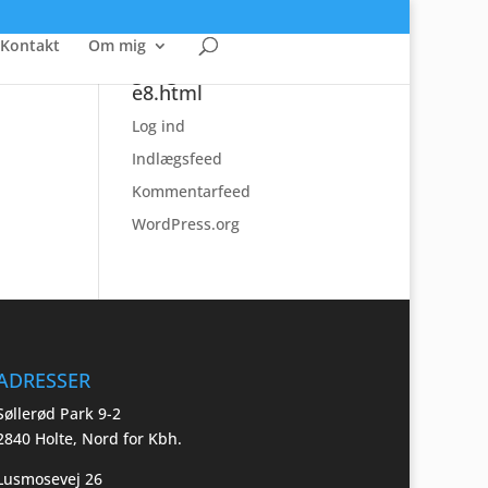
Kontakt
Om mig
googlef0e012db7168df
e8.html
Log ind
Indlægsfeed
Kommentarfeed
WordPress.org
ADRESSER
Søllerød Park 9-2
2840 Holte, Nord for Kbh.
Lusmosevej 26