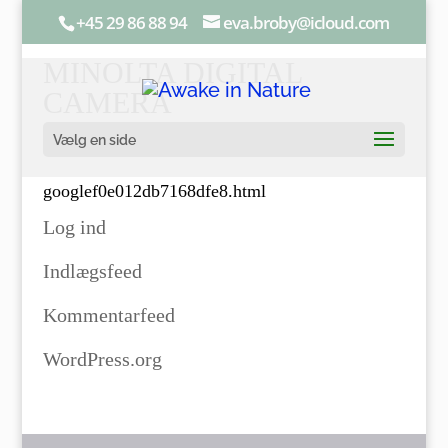
+45 29 86 88 94
eva.broby@icloud.com
MINOLTA DIGITAL
CAMERA
Vælg en side
googlef0e012db7168dfe8.html
Log ind
Indlægsfeed
Kommentarfeed
WordPress.org