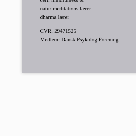
natur meditations lærer
dharma lærer
CVR. 29471525
Medlem: Dansk Psykolog Forening