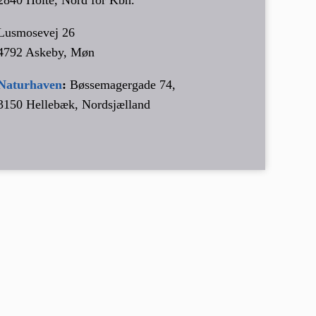
Lusmosevej 26
4792 Askeby, Møn
Naturhaven
:
Bøssemagergade 74,
3150 Hellebæk, Nordsjælland