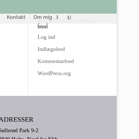
Kontakt
Om mig
googlef0e012db7168dfe8.
html
Log ind
Indlægsfeed
Kommentarfeed
WordPress.org
ADRESSER
Søllerød Park 9-2
2840 Holte, Nord for Kbh.