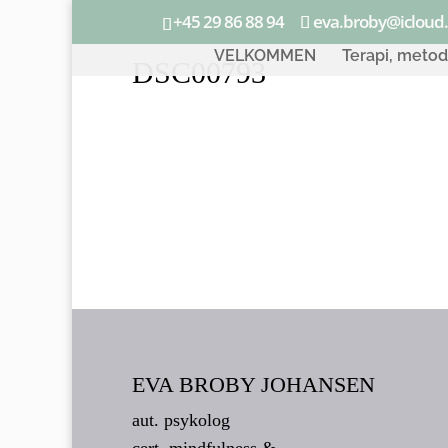
+45 29 86 88 94
eva.broby@icloud
VELKOMMEN
Terapi, meto
DSC00793
EVA BROBY JOHANSEN
aut. psykolog
cert. mindfulness &