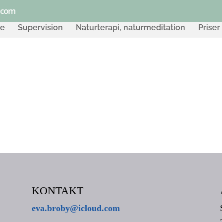
.com
de
Supervision
Naturterapi, naturmeditation
Priser
KONTAKT
eva.broby@icloud.com