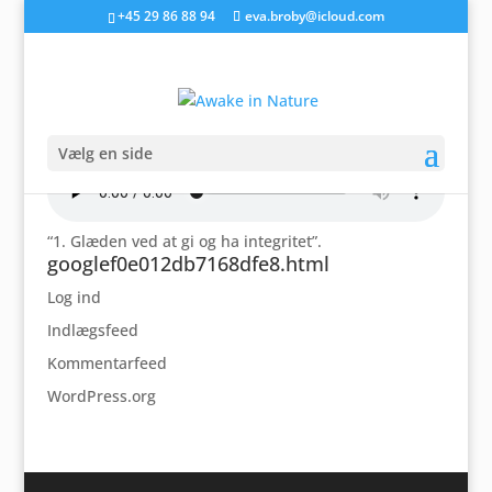
+45 29 86 88 94
eva.broby@icloud.com
1. Glæden ved at gi og ha
integritet
Vælg en side
“1. Glæden ved at gi og ha integritet”.
googlef0e012db7168dfe8.html
Log ind
Indlægsfeed
Kommentarfeed
WordPress.org