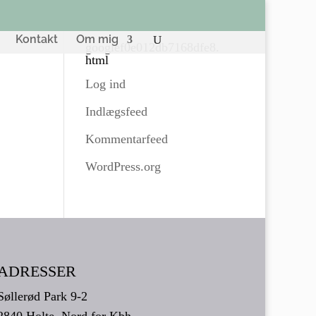
Kontakt
Om mig
googlef0e012db7168dfe8.
html
Log ind
Indlægsfeed
Kommentarfeed
WordPress.org
ADRESSER
Søllerød Park 9-2
2840 Holte, Nord for Kbh.