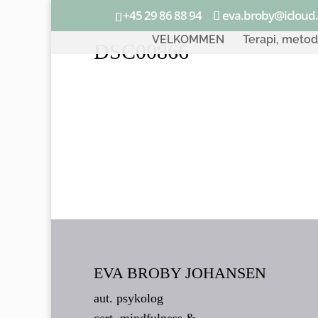
+45 29 86 88 94
eva.broby@icloud
VELKOMMEN
Terapi, meto
DSC00866
EVA BROBY JOHANSEN
aut. psykolog
cert. mindfulness &