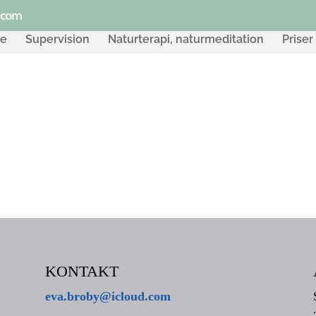
.com
de
Supervision
Naturterapi, naturmeditation
Priser
KONTAKT
eva.broby@icloud.com