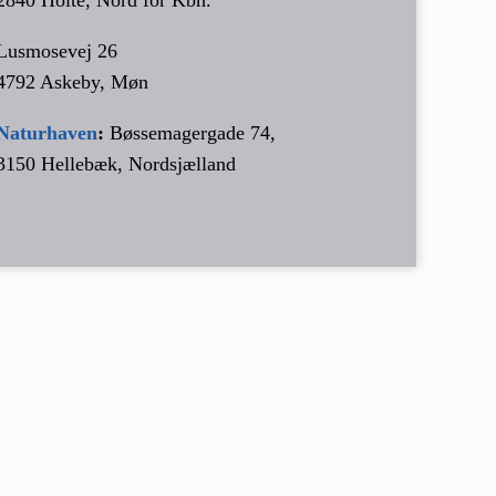
Lusmosevej 26
4792 Askeby, Møn
Naturhaven
:
Bøssemagergade 74,
3150 Hellebæk, Nordsjælland