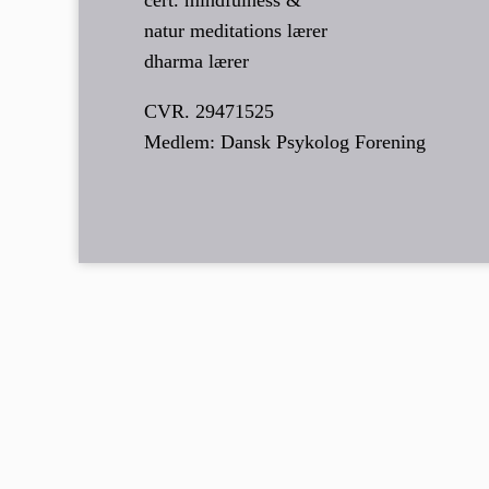
natur meditations lærer
dharma lærer
CVR. 29471525
Medlem: Dansk Psykolog Forening