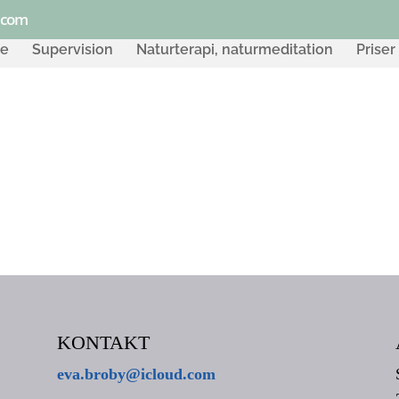
.com
de
Supervision
Naturterapi, naturmeditation
Priser
KONTAKT
eva.broby@icloud.com