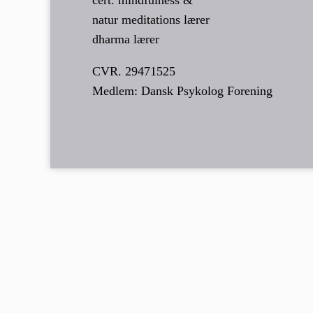
natur meditations lærer
dharma lærer
CVR. 29471525
Medlem: Dansk Psykolog Forening