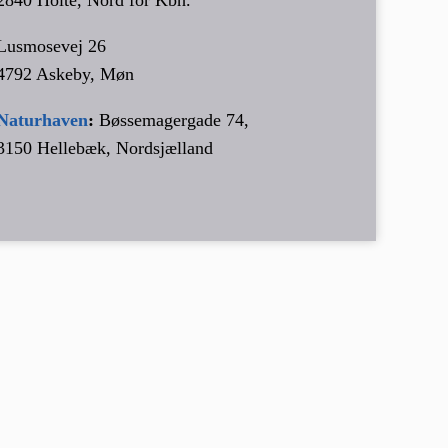
Lusmosevej 26
4792 Askeby, Møn
Naturhaven
:
Bøssemagergade 74,
3150 Hellebæk, Nordsjælland