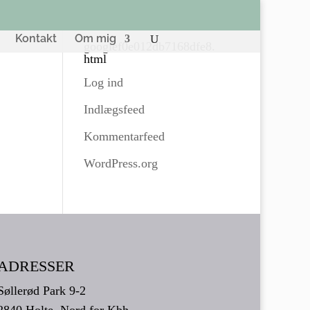
Kontakt
Om mig
googlef0e012db7168dfe8.
html
Log ind
Indlægsfeed
Kommentarfeed
WordPress.org
ADRESSER
Søllerød Park 9-2
2840 Holte, Nord for Kbh.