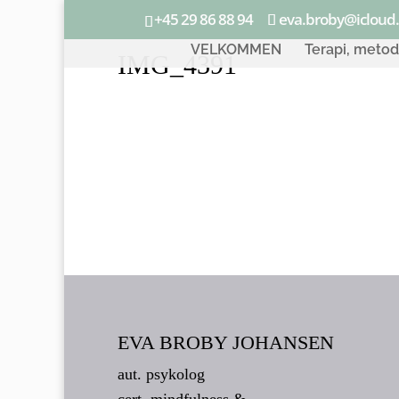
+45 29 86 88 94
eva.broby@icloud
VELKOMMEN
Terapi, meto
IMG_4391
EVA BROBY JOHANSEN
aut. psykolog
cert. mindfulness &