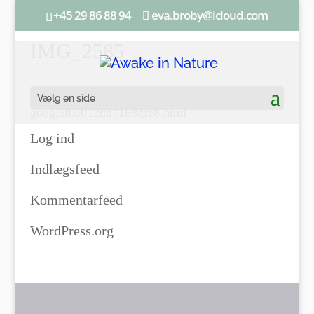
+45 29 86 88 94
eva.broby@icloud.com
IMG_2585
Vælg en side
googlef0e012db7168dfe8.html
Log ind
Indlægsfeed
Kommentarfeed
WordPress.org