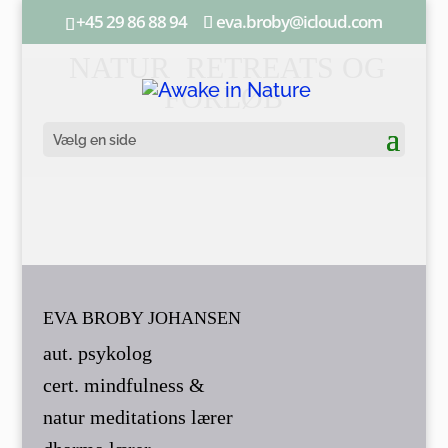
+45 29 86 88 94
eva.broby@icloud.com
NATUR RETREATS OG
FORLØB
Vælg en side
EVA BROBY JOHANSEN
aut. psykolog
cert. mindfulness &
natur meditations lærer